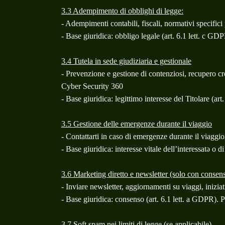
3.3 Adempimento di obblighi di legge:
- Adempimenti contabili, fiscali, normativi specifici
- Base giuridica: obbligo legale (art. 6.1 lett. c GDP
3.4 Tutela in sede giudiziaria e gestionale
- Prevenzione e gestione di contenziosi, recupero credi
Cyber Security 360
- Base giuridica: legittimo interesse del Titolare (art
3.5 Gestione delle emergenze durante il viaggio
- Contattarti in caso di emergenze durante il viaggio, 
- Base giuridica: interesse vitale dell’interessatə o di
3.6 Marketing diretto e newsletter (solo con consen
- Inviare newsletter, aggiornamenti su viaggi, iniziat
- Base giuridica: consenso (art. 6.1 lett. a GDPR). P
3.7 Soft spam nei limiti di legge (se applicabile)