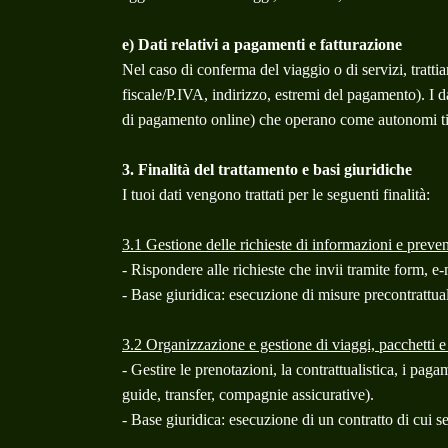
e) Dati relativi a pagamenti e fatturazione
Nel caso di conferma del viaggio o di servizi, trattia
fiscale/P.IVA, indirizzo, estremi del pagamento). I d
di pagamento online) che operano come autonomi tito
3. Finalità del trattamento e basi giuridiche
I tuoi dati vengono trattati per le seguenti finalità:
3.1 Gestione delle richieste di informazioni e preven
- Rispondere alle richieste che invii tramite form, e-
- Base giuridica: esecuzione di misure precontrattuali
3.2 Organizzazione e gestione di viaggi, pacchetti e s
- Gestire le prenotazioni, la contrattualistica, i pag
guide, transfer, compagnie assicurative).
- Base giuridica: esecuzione di un contratto di cui s