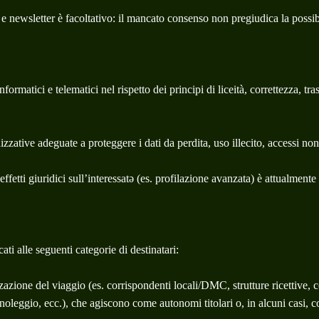
 e newsletter è facoltativo: il mancato consenso non pregiudica la possibi
nformatici e telematici nel rispetto dei principi di liceità, correttezza, t
ive adeguate a proteggere i dati da perdita, uso illecito, accessi non 
tti giuridici sull’interessatə (es. profilazione avanzata) è attualmente ef
ati alle seguenti categorie di destinatari:
anizzazione del viaggio (es. corrispondenti locali/DMC, strutture ricettiv
oleggio, ecc.), che agiscono come autonomi titolari o, in alcuni casi, c