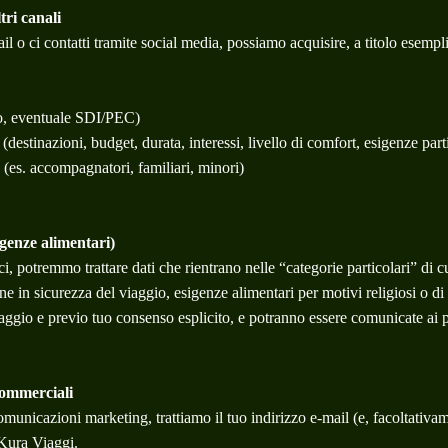
tri canali
il o ci contatti tramite social media, possiamo acquisire, a titolo esempli
zzo, eventuale SDI/PEC)
(destinazioni, budget, durata, interessi, livello di comfort, esigenze part
o (es. accompagnatori, familiari, minori)
sigenze alimentari)
ci, potremmo trattare dati che rientrano nelle “categorie particolari” di c
zione in sicurezza del viaggio, esigenze alimentari per motivi religiosi o d
aggio e previo tuo consenso esplicito, e potranno essere comunicate ai par
commerciali
 comunicazioni marketing, trattiamo il tuo indirizzo e-mail (e, facoltati
 Kura Viaggi.