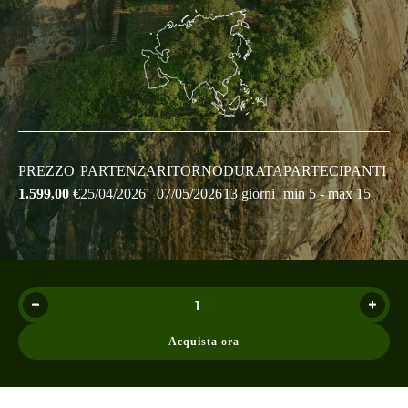
PREZZO
PARTENZA
RITORNO
DURATA
PARTECIPANTI
1.599,00
€
25/04/2026
07/05/2026
13 giorni
min 5 - max 15
Acquista ora