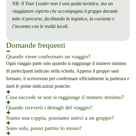
NB: Il Tour Leader non è una guida turistica, ma un
viaggiatore esperto che accompagna il gruppo durante
tutto il percorso, facilitando la logistica, la coesione e
l’incontro con le realtà locali.
Domande frequenti
Quando viene confermato un viaggio?
Ogni viaggio parte solo quando si raggiunge il numero minimo
di partecipanti indicato nella scheda. Appena il gruppo sarà
formato, ti scriveremo per confermare ufficialmente la partenza e
darti le prime indicazioni pratiche.
Cosa succede se non si raggiunge il numero minimo?
Nel caso in cui non si formi il gruppo, ti avviseremo per tempo.
Quando riceverò i dettagli del viaggio?
Potrai scegliere se spostare la prenotazione su un’altra data o
Circa due settimane prima della partenza riceverai il kit di
Siamo una coppia, possiamo unirci a un gruppo?
ricevere il rimborso completo dell’acconto entro pochi giorni
viaggio: un documento con l’itinerario definitivo, i contatti utili, i
Sì, certo. Farete parte del gruppo a tutti gli effetti, ma — quando
dalla comunicazione. Preferiamo essere sempre chiari e
Sono solə, posso partire lo stesso?
nomi delle strutture, una mappa, e una raccolta di consigli per
le strutture lo consentono — vi riserveremo una camera doppia,
tempestivi, per permetterti di organizzarti con serenità.
Assolutamente sì. Molte persone che viaggiano con KURA