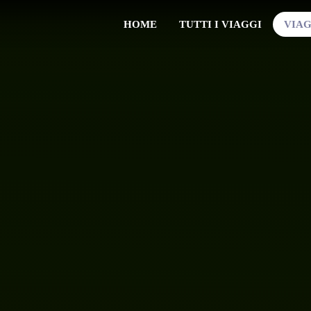
HOME
TUTTI I VIAGGI
VIAG
VIAGGI SU MISURA
VIAGGI DI GRUPPO
VIAGGI DI NOZZE
VIAGGI TEMATICI